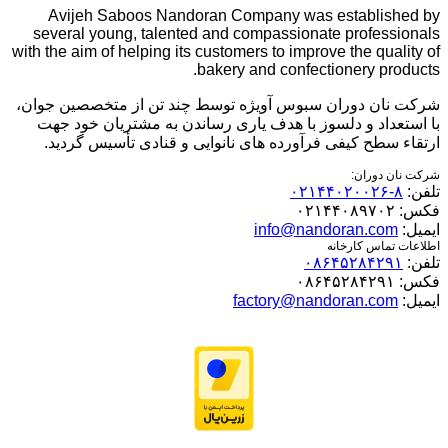
Avijeh Saboos Nandoran Company was established by
several young, talented and compassionate professionals
with the aim of helping its customers to improve the quality of
bakery and confectionery products.
شرکت نان دوران سبوس آویژه توسط چند تن از متخصصین جوان،
با استعداد و دلسوز با هدف یاری رساندن به مشتریان خود جهت
ارتقاء سطح کیفی فرآورده های نانوایی و قنادی تأسیس گردید.
شرکت نان دوران:
تلفن:
۸-۰۲۱۴۴۰۲۰۰۲۶
فکس:
۰۲۱۴۴۰۸۹۷۰۲
ایمیل:
info@nandoran.com
اطلاعات تماس کارخانه
تلفن:
۰۸۶۴۵۲۸۴۲۹۱
فکس:
۰۸۶۴۵۲۸۴۲۹۱
ایمیل:
factory@nandoran.com