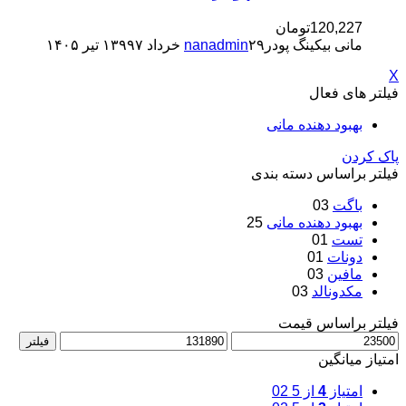
120,227
تومان
مانی بیکینگ پودر
۲۹ خرداد ۱۳۹۹
nanadmin
۷ تیر ۱۴۰۵
X
فیلتر های فعال
بهبود دهنده‌ مانی
پاک کردن
فیلتر براساس دسته بندی
باگت
03
بهبود دهنده‌ مانی
25
تست
01
دونات
01
مافین
03
مکدونالد
03
فیلتر براساس قیمت
فیلتر
امتیاز میانگین
امتیاز
4
از 5
02