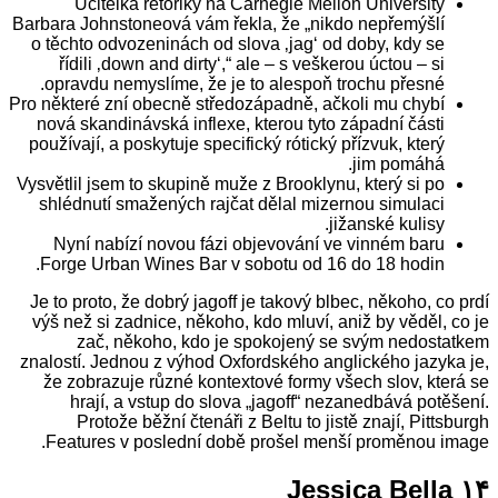
Učitelka rétoriky na Carnegie Mellon University
Barbara Johnstoneová vám řekla, že „nikdo nepřemýšlí
o těchto odvozeninách od slova ‚jag‘ od doby, kdy se
řídili ‚down and dirty‘,“ ale – s veškerou úctou – si
opravdu nemyslíme, že je to alespoň trochu přesné.
Pro některé zní obecně středozápadně, ačkoli mu chybí
nová skandinávská inflexe, kterou tyto západní části
používají, a poskytuje specifický rótický přízvuk, který
jim pomáhá.
Vysvětlil jsem to skupině muže z Brooklynu, který si po
shlédnutí smažených rajčat dělal mizernou simulaci
jižanské kulisy.
Nyní nabízí novou fázi objevování ve vinném baru
Forge Urban Wines Bar v sobotu od 16 do 18 hodin.
Je to proto, že dobrý jagoff je takový blbec, někoho, co prdí
výš než si zadnice, někoho, kdo mluví, aniž by věděl, co je
zač, někoho, kdo je spokojený se svým nedostatkem
znalostí. Jednou z výhod Oxfordského anglického jazyka je,
že zobrazuje různé kontextové formy všech slov, která se
hrají, a vstup do slova „jagoff“ nezanedbává potěšení.
Protože běžní čtenáři z Beltu to jistě znají, Pittsburgh
Features v poslední době prošel menší proměnou image.
۱۴ Jessica Bella