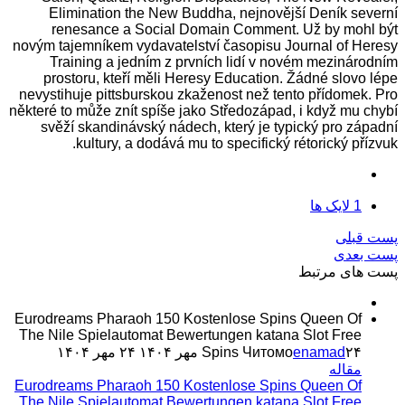
Elimination the New Buddha, nejnovější Deník severní
renesance a Social Domain Comment. Už by mohl být
novým tajemníkem vydavatelství časopisu Journal of Heresy
Training a jedním z prvních lidí v novém mezinárodním
prostoru, kteří měli Heresy Education. Žádné slovo lépe
nevystihuje pittsburskou zkaženost než tento přídomek. Pro
některé to může znít spíše jako Středozápad, i když mu chybí
svěží skandinávský nádech, který je typický pro západní
kultury, a dodává mu to specifický rétorický přízvuk.
1
لایک ها
پست قبلی
پست بعدی
پست های مرتبط
Eurodreams Pharaoh 150 Kostenlose Spins Queen Of
The Nile Spielautomat Bewertungen katana Slot Free
۲۴ مهر ۱۴۰۴
enamad
Spins Читомо
۲۴ مهر ۱۴۰۴
مقاله
Eurodreams Pharaoh 150 Kostenlose Spins Queen Of
The Nile Spielautomat Bewertungen katana Slot Free