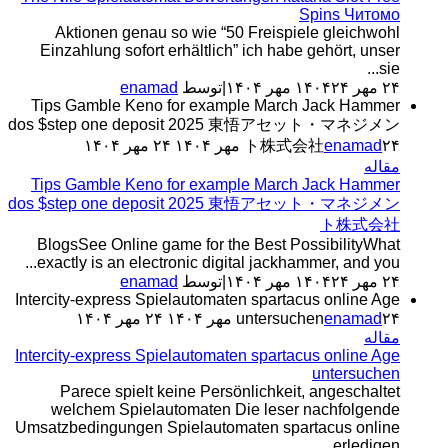
Spins Читомо
Aktionen genau so wie “50 Freispiele gleichwohl
Einzahlung sofort erhältlich” ich habe gehört, unser
sie...
۲۴ مهر ۱۴۰۴
۲۴ مهر ۱۴۰۴
|
توسط
enamad
Tips Gamble Keno for example March Jack Hammer
dos $step one deposit 2025 東悟アセット・マネジメン
۲۴ مهر ۱۴۰۴
enamad
ト株式会社
۲۴ مهر ۱۴۰۴
مقاله
Tips Gamble Keno for example March Jack Hammer
dos $step one deposit 2025 東悟アセット・マネジメン
ト株式会社
BlogsSee Online game for the Best PossibilityWhat
exactly is an electronic digital jackhammer, and you...
۲۴ مهر ۱۴۰۴
۲۴ مهر ۱۴۰۴
|
توسط
enamad
Intercity-express Spielautomaten spartacus online Age
۲۴ مهر ۱۴۰۴
enamad
untersuchen
۲۴ مهر ۱۴۰۴
مقاله
Intercity-express Spielautomaten spartacus online Age
untersuchen
Parece spielt keine Persönlichkeit, angeschaltet
welchem Spielautomaten Die leser nachfolgende
Umsatzbedingungen Spielautomaten spartacus online
erledigen....