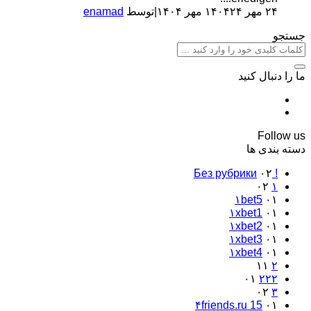
۲۴ مهر ۱۴۰۴
۲۴ مهر ۱۴۰۴
|
توسط
enamad
جستجو
ما را دنبال کنید
Follow us
دسته بندی ها
۰۲
! Без рубрики
۰۲
۱
۱bet5
۰۱
۱xbet1
۰۱
۱xbet2
۰۱
۱xbet3
۰۱
۱xbet4
۰۱
۱۱
۲
۰۱
۲۲۲
۰۲
۳
۴friends.ru 15
۰۱