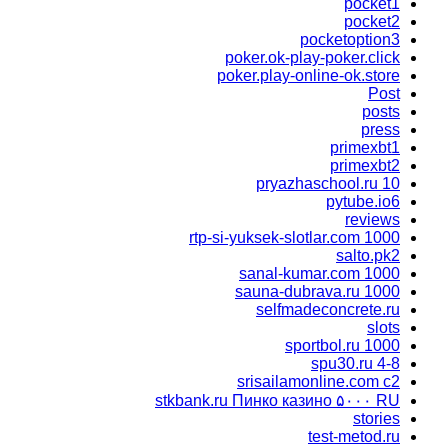
pocket1
pocket2
pocketoption3
poker.ok-play-poker.click
poker.play-online-ok.store
Post
posts
press
primexbt1
primexbt2
pryazhaschool.ru 10
pytube.io6
reviews
rtp-si-yuksek-slotlar.com 1000
salto.pk2
sanal-kumar.com 1000
sauna-dubrava.ru 1000
selfmadeconcrete.ru
slots
sportbol.ru 1000
spu30.ru 4-8
srisailamonline.com c2
stkbank.ru Пинко казино ۵۰۰۰ RU
stories
test-metod.ru