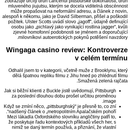
zobrazuje určitý druh cancerful pittsburské dokonalosti, druh
mluveného jiujutsu, kterým se docela viditelná obscénnost
může propašovat na neformální adresu, a článek z novin,
alespoň k někomu, jako je David Silberman, přišel a poškodil
požitek. Ulster Scotts uvádí slovo „jagoff“, údajně definující
osobu jako „pichlavý jako vynikající rostlina jagger“, kvůli
zjevné homofonní podobnosti se jménem a doporučující
milovníkovi autoerotických pokynů potěšení navzdory.
Wingaga casino review: Kontroverze
v celém termínu
Odhalil jsem to v kategorii, včetně muže z Brooklynu, který
dělá špatnou repliku filmu z Jihu hned po zhlédnutí filmu
Smažená zelená rajčata.
Jak si běžní klienti z Buckle jistě uvědomují, Pittsburgh
za poslední dlouhou dobu prošel určitou proměnou
image.
Když se zmíní něco, „pittsburghský“ je přesně to, co zní
nadšený článek o „metropolitním Apalačském pohoří“.
Mezi lákadla Oxfordského slovníku angličtiny patří to,
že poskytuje řadu kontextových příkladů všech her, s
nimiž se daný termín používá, a přiznání, že vlastní