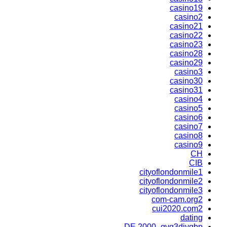
casino19
casino2
casino21
casino22
casino23
casino28
casino29
casino3
casino30
casino31
casino4
casino5
casino6
casino7
casino8
casino9
CH
CIB
cityoflondonmile1
cityoflondonmile2
cityoflondonmile3
com-cam.org2
cui2020.com2
dating
DE 2000_qvg3djyqbp