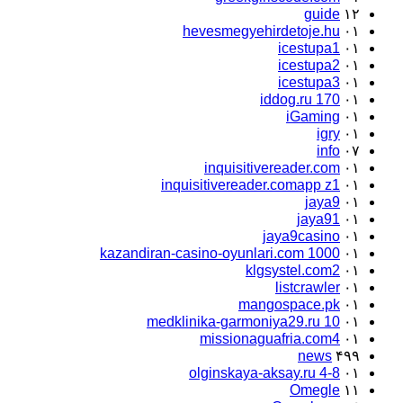
guide
۱۲
hevesmegyehirdetoje.hu
۰۱
icestupa1
۰۱
icestupa2
۰۱
icestupa3
۰۱
iddog.ru 170
۰۱
iGaming
۰۱
igry
۰۱
info
۰۷
inquisitivereader.com
۰۱
inquisitivereader.comapp z1
۰۱
jaya9
۰۱
jaya91
۰۱
jaya9casino
۰۱
kazandiran-casino-oyunlari.com 1000
۰۱
klgsystel.com2
۰۱
listcrawler
۰۱
mangospace.pk
۰۱
medklinika-garmoniya29.ru 10
۰۱
missionaguafria.com4
۰۱
news
۴۹۹
olginskaya-aksay.ru 4-8
۰۱
Omegle
۱۱