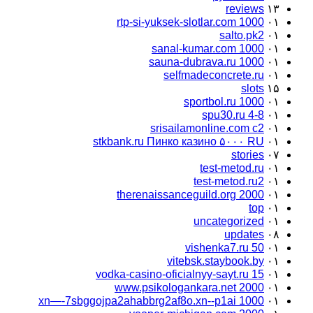
reviews
۱۳
rtp-si-yuksek-slotlar.com 1000
۰۱
salto.pk2
۰۱
sanal-kumar.com 1000
۰۱
sauna-dubrava.ru 1000
۰۱
selfmadeconcrete.ru
۰۱
slots
۱۵
sportbol.ru 1000
۰۱
spu30.ru 4-8
۰۱
srisailamonline.com c2
۰۱
stkbank.ru Пинко казино ۵۰۰۰ RU
۰۱
stories
۰۷
test-metod.ru
۰۱
test-metod.ru2
۰۱
therenaissanceguild.org 2000
۰۱
top
۰۱
uncategorized
۰۱
updates
۰۸
vishenka7.ru 50
۰۱
vitebsk.staybook.by
۰۱
vodka-casino-oficialnyy-sayt.ru 15
۰۱
www.psikologankara.net 2000
۰۱
xn—-7sbggojpa2ahabbrg2af8o.xn--p1ai 1000
۰۱