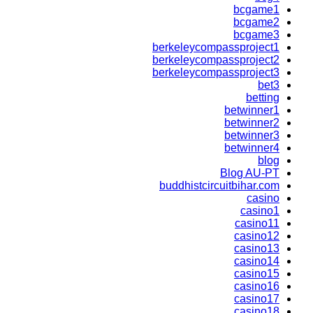
bcgame1
bcgame2
bcgame3
berkeleycompassproject1
berkeleycompassproject2
berkeleycompassproject3
bet3
betting
betwinner1
betwinner2
betwinner3
betwinner4
blog
Blog AU-PT
buddhistcircuitbihar.com
casino
casino1
casino11
casino12
casino13
casino14
casino15
casino16
casino17
casino18