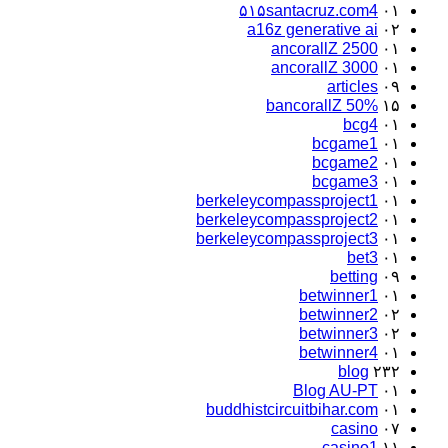
۵۱۵santacruz.com4
۰۱
a16z generative ai
۰۲
ancorallZ 2500
۰۱
ancorallZ 3000
۰۱
articles
۰۹
bancorallZ 50%
۱۵
bcg4
۰۱
bcgame1
۰۱
bcgame2
۰۱
bcgame3
۰۱
berkeleycompassproject1
۰۱
berkeleycompassproject2
۰۱
berkeleycompassproject3
۰۱
bet3
۰۱
betting
۰۹
betwinner1
۰۱
betwinner2
۰۲
betwinner3
۰۲
betwinner4
۰۱
blog
۲۳۲
Blog AU-PT
۰۱
buddhistcircuitbihar.com
۰۱
casino
۰۷
casino1
۱۱