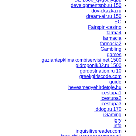
developmentspb.ru 150
doy-ckazka.ru
dream-air.ru 150
EC
Fairspin-casino
farma4
farmacia
farmacia2
Gambling
games
gaziantepklimakombiservisi.net 1500
gidroponik32.ru 1500
gordostnation.ru 10
greekgirlscode.com
guide
hevesmegyehirdetoje.hu
icestupa1
icestupa2
icestupa3
iddog.ru 170
iGaming
igry
info
inquisitivereader.com