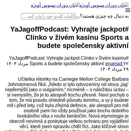
به دنبال چه چیزی هستید؟
#YaJagoffPodcast: Vyhrajte jackpot
Clinko v živém kasinu Sports a
budete společensky aktivní
#YaJagoffPodcast: Vyhrajte jackpot Clinko v živém kasinu
۲۲ مرداد ۱۴۰۴
enamad
Sports a budete společensky aktivní
۲۹ مرداد ۱۴۰۴
Učitelka rétoriky na Carnegie Mellon College Barbara
Johnstoneová říká: „Nikdo si tyto odvozeniny od slova ‚jag‘
nepřemýšlí jako o vulgárním,“ nicméně – s náležitou úctou –
si nemyslím, že je to alespoň trochu přesné. Není pochyb o
tom, že má pravdu ohledně původu termínu, a vy ji budete
mít i před lety, což byla zřejmá definice, ale alespoň pro mě
osobně jsem ho vždy používal jako trochu dobrého
lexikálního vlka v rouše beránčím.
Nová etymologie je
obecně nevinná a poskytuje velkou ochranu pro vyjádření
věcí, které jsem opravdu chtěl říct. Jako klíčové slovo