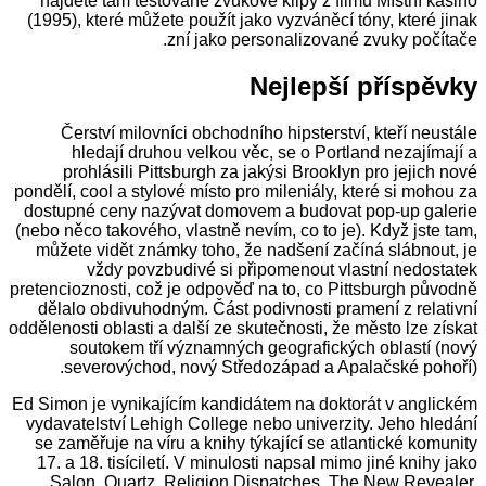
najdete tam testované zvukové klipy z filmu Místní kasino
(1995), které můžete použít jako vyzváněcí tóny, které jinak
zní jako personalizované zvuky počítače.
Nejlepší příspěvky
Čerství milovníci obchodního hipsterství, kteří neustále
hledají druhou velkou věc, se o Portland nezajímají a
prohlásili Pittsburgh za jakýsi Brooklyn pro jejich nové
pondělí, cool a stylové místo pro mileniály, které si mohou za
dostupné ceny nazývat domovem a budovat pop-up galerie
(nebo něco takového, vlastně nevím, co to je). Když jste tam,
můžete vidět známky toho, že nadšení začíná slábnout, je
vždy povzbudivé si připomenout vlastní nedostatek
pretencioznosti, což je odpověď na to, co Pittsburgh původně
dělalo obdivuhodným. Část podivnosti pramení z relativní
oddělenosti oblasti a další ze skutečnosti, že město lze získat
soutokem tří významných geografických oblastí (nový
severovýchod, nový Středozápad a Apalačské pohoří).
Ed Simon je vynikajícím kandidátem na doktorát v anglickém
vydavatelství Lehigh College nebo univerzity. Jeho hledání
se zaměřuje na víru a knihy týkající se atlantické komunity
17. a 18. tisíciletí. V minulosti napsal mimo jiné knihy jako
Salon, Quartz, Religion Dispatches, The New Revealer,