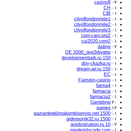
casino9
۰۲
CH
۰۱
CIB
۰۱
cityoflondonmile1
۰۱
cityoflondonmile2
۰۱
cityoflondonmile3
۰۱
com-cam.org2
۰۱
cui2020.com2
۰۱
dating
۰۲
DE 2000_qvg3djyqbp
۰۱
developmentspb.ru 150
۰۱
doy-ckazka.ru
۰۱
dream-air.ru 150
۰۱
EC
۰۱
Fairspin-casino
۰۱
farma4
۰۱
farmacia
۰۱
farmacia2
۰۱
Gambling
۲۰
games
۱۲
gaziantepklimakombiservisi.net 1500
۰۱
gidroponik32.ru 1500
۰۱
gordostnation.ru 10
۰۲
greekgirlscode.com
۰۱