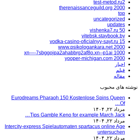
test-metod.ru2
therenaissanceguild.org 2000
top
uncategorized
updates
vishenka7.ru 50
vitebsk.staybook.by
vodka-casino-oficialnyy-sayt.ru 15
www.psikologankara.net 2000
xn—-7sbggojpa2ahabbrg2af8o.xn--p1ai 1000
yooper-michigan.com 2000
اخبار
فیلم
مقاله
نوشته های محبوب
Eurodreams Pharaoh 150 Kostenlose Spins Queen
Of…
مرداد ۲۲, ۱۴۰۴
Tips Gamble Keno for example March Jack…
مرداد ۲۲, ۱۴۰۴
Intercity-express Spielautomaten spartacus online Age
untersuchen
مرداد ۲۲, ۱۴۰۴