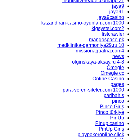
inquisitivereader.comapp z1
jaya9
jaya91
jaya9casino
kazandiran-casino-oyunlari.com 1000
klgsystel.com2
listcrawler
mangospace.pk
medklinika-garmoniya29.ru 10
missionaguafria.com4
news
olginskaya-aksay.ru 4-8
Omegle
Omegle cc
Online Casino
pages
para-veren-siteler.com 1000
paribahis
pınco
Pinco Giriş
Pinco türkiye
PinUp
Pinup casino
PinUp Giriş
playpokeronline.click