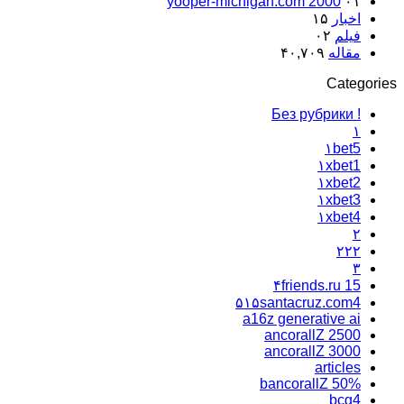
yooper-michigan.com 2000
۰۱
اخبار
۱۵
فیلم
۰۲
مقاله
۴۰,۷۰۹
Categories
! Без рубрики
۱
۱bet5
۱xbet1
۱xbet2
۱xbet3
۱xbet4
۲
۲۲۲
۳
۴friends.ru 15
۵۱۵santacruz.com4
a16z generative ai
ancorallZ 2500
ancorallZ 3000
articles
bancorallZ 50%
bcg4