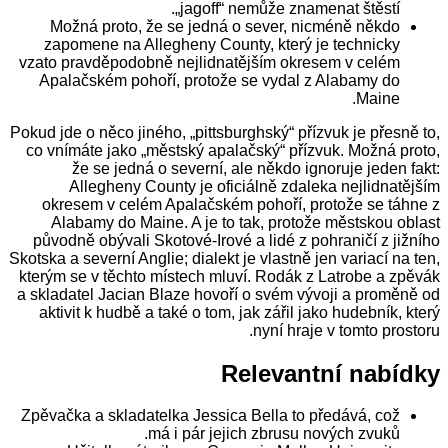
„jagoff“ nemůže znamenat štěstí.
Možná proto, že se jedná o sever, nicméně někdo
zapomene na Allegheny County, který je technicky
vzato pravděpodobně nejlidnatějším okresem v celém
Apalačském pohoří, protože se vydal z Alabamy do
Maine.
Pokud jde o něco jiného, „pittsburghský“ přízvuk je přesně to,
co vnímáte jako „městský apalačský“ přízvuk. Možná proto,
že se jedná o severní, ale někdo ignoruje jeden fakt:
Allegheny County je oficiálně zdaleka nejlidnatějším
okresem v celém Apalačském pohoří, protože se táhne z
Alabamy do Maine. A je to tak, protože městskou oblast
původně obývali Skotové-Irové a lidé z pohraničí z jižního
Skotska a severní Anglie; dialekt je vlastně jen variací na ten,
kterým se v těchto místech mluví. Rodák z Latrobe a zpěvák
a skladatel Jacian Blaze hovoří o svém vývoji a proměně od
aktivit k hudbě a také o tom, jak zářil jako hudebník, který
nyní hraje v tomto prostoru.
Relevantní nabídky
Zpěvačka a skladatelka Jessica Bella to předává, což
má i pár jejich zbrusu nových zvuků.