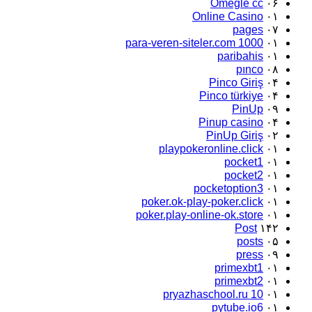
Omegle cc
۰۶
Online Casino
۰۱
pages
۰۷
para-veren-siteler.com 1000
۰۱
paribahis
۰۱
pınco
۰۸
Pinco Giriş
۰۴
Pinco türkiye
۰۴
PinUp
۰۹
Pinup casino
۰۴
PinUp Giriş
۰۲
playpokeronline.click
۰۱
pocket1
۰۱
pocket2
۰۱
pocketoption3
۰۱
poker.ok-play-poker.click
۰۱
poker.play-online-ok.store
۰۱
Post
۱۴۲
posts
۰۵
press
۰۹
primexbt1
۰۱
primexbt2
۰۱
pryazhaschool.ru 10
۰۱
pytube.io6
۰۱