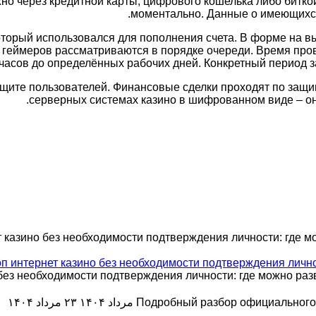
жно через кредитной карты, цифрового кошелька либо битк
моментально. Данные о имеющихся 
торый использовался для пополнения счета. В форме на вы
еймеров рассматриваются в порядке очереди. Время пров
часов до определённых рабочих дней. Конкретный период з
 защите пользователей. Финансовые сделки проходят по за
серверных системах казино в шифрованном виде – он
т казино без необходимости подтверждения личности: где м
п интернет казино без необходимости подтверждения личнос
без необходимости подтверждения личности: где можно развл
Подробный разбор официального
۲۳ مرداد ۱۴۰۴