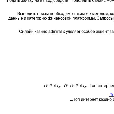
подать заявку на вывод средств. Пополнить баланс мо
Выводить призы необходимо таким же методом, ко
данные и категорию финансовой платформы. Запросы г
Онлайн казино admiral x уделяет особое акцент
Топ интерне
۲۳ مرداد ۱۴۰۴
То
Топ интернет казино 