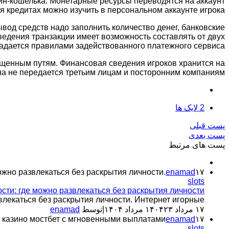
оин-кошелька. Монетарные ресурсы переводятся на аккаунт
кредитах можно изучить в персональном аккаунте игрока.
вод средств надо заполнить количество денег, банковские
едения транзакции имеет возможность составлять от двух
адается правилами задействованного платежного сервиса.
щищенным путям. Финансовая сведения игроков хранится на
а не передается третьим лицам и посторонним компаниям.
2
لایک ها
پست قبلی
پست بعدی
پست های مرتبط
۱۷ مرداد ۱۴۰۴
enamad
ожно развлекаться без раскрытия личности.
slots
ти: где можно развлекаться без раскрытия личности.
екаться без раскрытия личности. Интернет игорные...
۱۷ مرداد ۱۴۰۴
۲۳ مرداد ۱۴۰۴
|
توسط
enamad
۱۷ مرداد ۱۴۰۴
enamad
 казино мостбет с мгновенными выплатами
slots