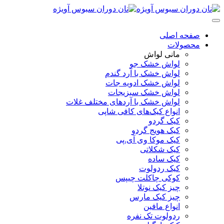
صفحه اصلی
محصولات
مانی لواش
لواش خشک جو
لواش خشک با آرد گندم
لواش خشک ادویه جات
لواش خشک سبزیجات
لواش خشک با آردهای مختلف غلات
انواع کیک‌های کافی شاپی
کیک گردو
کیک هویج گردو
کیک موکا وی آی.پی
کیک شکلاتی
کیک ساده
کیک ردولوت
کوکی چاکلت چیپس
چیز کیک نوتلا
چیز کیک مارس
انواع مافین
ردولوت تک نفره