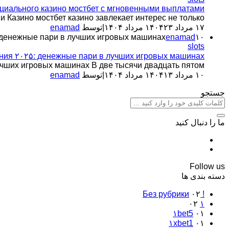
иального казино мостбет с мгновенными выплатами
зино мостбет казино завлекает интерес не только...
۱۷ مرداد ۱۴۰۴
۲۳ مرداد ۱۴۰۴
|
توسط
enamad
۱۰ مرداد ۱۴۰۴
enamad
денежные пари в лучших игровых машинах
slots
ия ۲۰۲۵: денежные пари в лучших игровых машинах
ших игровых машинах В две тысячи двадцать пятом...
۱۰ مرداد ۱۴۰۴
۱۳ مرداد ۱۴۰۴
|
توسط
enamad
جستجو
ما را دنبال کنید
Follow us
دسته بندی ها
۰۲
! Без рубрики
۰۲
۱
۱bet5
۰۱
۱xbet1
۰۱