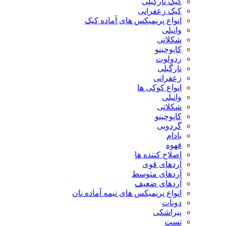
کیک نارگیلی
کیک زعفرانی
انواع پریمیکس های آماده کیک
وانیلی
شکلاتی
کاپوچینو
ردولوت
نارگیلی
زعفرانی
انواع کوکی ها
وانیلی
شکلاتی
کاپوچینو
گردویی
بادام
قهوه
اصلاح کننده ها
آردهای قوی
آردهای متوسط
آردهای ضعیف
انواع پریمیکس های نیمه آماده نان
دونات
پیراشکی
تست