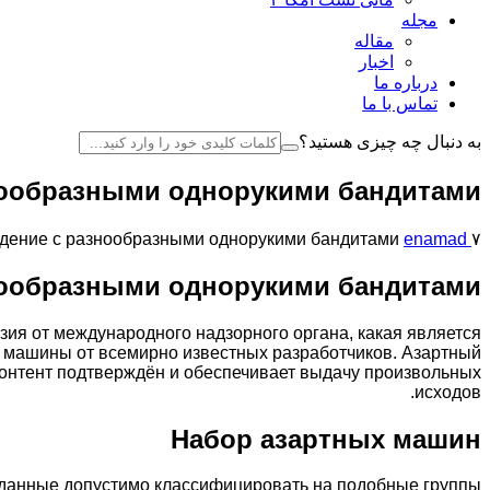
مجله
مقاله
اخبار
درباره ما
تماس با ما
به دنبال چه چیزی هستید؟
нообразными однорукими бандитами
۷ مرداد ۱۴۰۴
enamad
едение с разнообразными однорукими бандитами
нообразными однорукими бандитами
зия от международного надзорного органа, какая является
 машины от всемирно известных разработчиков. Азартный
онтент подтверждён и обеспечивает выдачу произвольных
исходов.
Набор азартных машин
 данные допустимо классифицировать на подобные группы: