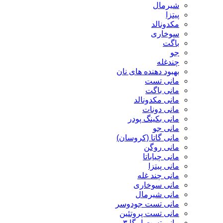
شیرمال
پیتزا
مکدونالد
سوخاری
باگت
جو
چندغله
بهبود دهنده های نان
مانی تست
مانی باگت
مانی مکدونالد
مانی دونات
مانی بکینگ پودر
مانی جو
مانی گاتا (کروسان)
مانی روگن
مانی چیاباتا
مانی پیتزا
مانی چند غله
مانی سوخاری
مانی شیرمال
مانی تست جودوسر
مانی تست پروتئین
مانی تست امگا ۳