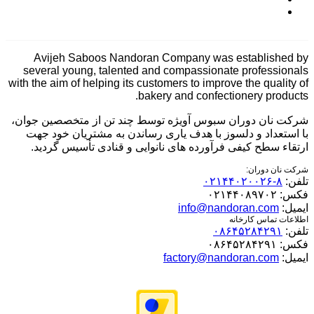
Avijeh Saboos Nandoran Company was established by
several young, talented and compassionate professionals
with the aim of helping its customers to improve the quality of
bakery and confectionery products.
شرکت نان دوران سبوس آویژه توسط چند تن از متخصصین جوان،
با استعداد و دلسوز با هدف یاری رساندن به مشتریان خود جهت
ارتقاء سطح کیفی فرآورده های نانوایی و قنادی تأسیس گردید.
شرکت نان دوران:
تلفن:
۸-۰۲۱۴۴۰۲۰۰۲۶
فکس:
۰۲۱۴۴۰۸۹۷۰۲
ایمیل:
info@nandoran.com
اطلاعات تماس کارخانه
تلفن:
۰۸۶۴۵۲۸۴۲۹۱
فکس:
۰۸۶۴۵۲۸۴۲۹۱
ایمیل:
factory@nandoran.com