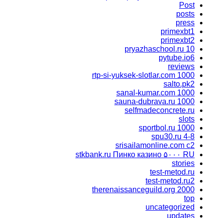
Post
posts
press
primexbt1
primexbt2
pryazhaschool.ru 10
pytube.io6
reviews
rtp-si-yuksek-slotlar.com 1000
salto.pk2
sanal-kumar.com 1000
sauna-dubrava.ru 1000
selfmadeconcrete.ru
slots
sportbol.ru 1000
spu30.ru 4-8
srisailamonline.com c2
stkbank.ru Пинко казино ۵۰۰۰ RU
stories
test-metod.ru
test-metod.ru2
therenaissanceguild.org 2000
top
uncategorized
updates