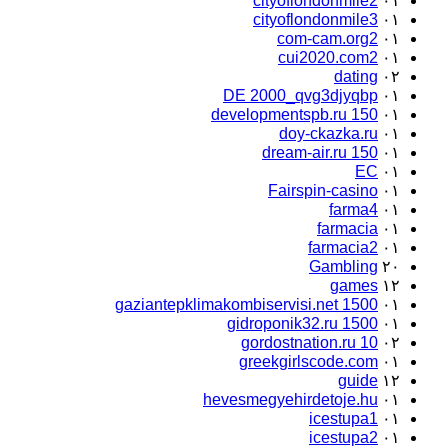
cityoflondonmile2
۰۱
cityoflondonmile3
۰۱
com-cam.org2
۰۱
cui2020.com2
۰۱
dating
۰۲
DE 2000_qvg3djyqbp
۰۱
developmentspb.ru 150
۰۱
doy-ckazka.ru
۰۱
dream-air.ru 150
۰۱
EC
۰۱
Fairspin-casino
۰۱
farma4
۰۱
farmacia
۰۱
farmacia2
۰۱
Gambling
۲۰
games
۱۲
gaziantepklimakombiservisi.net 1500
۰۱
gidroponik32.ru 1500
۰۱
gordostnation.ru 10
۰۲
greekgirlscode.com
۰۱
guide
۱۲
hevesmegyehirdetoje.hu
۰۱
icestupa1
۰۱
icestupa2
۰۱