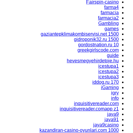
Fairspin-casino
farma4
farmacia
farmacia2
Gambling
games
gaziantepklimakombiservisi.net 1500
gidroponik32.ru 1500
gordostnation.ru 10
greekgirlscode.com
guide
hevesmegyehirdetoje.hu
icestupa1
icestupa2
icestupa3
iddog.ru 170
iGaming
igry
info
inquisitivereader.com
inquisitivereader.comapp z1
jaya9
jaya91
jaya9casino
kazandiran-casino-oyunlari.com 1000