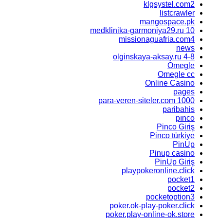
klgsystel.com2
listcrawler
mangospace.pk
medklinika-garmoniya29.ru 10
missionaguafria.com4
news
olginskaya-aksay.ru 4-8
Omegle
Omegle cc
Online Casino
pages
para-veren-siteler.com 1000
paribahis
pınco
Pinco Giriş
Pinco türkiye
PinUp
Pinup casino
PinUp Giriş
playpokeronline.click
pocket1
pocket2
pocketoption3
poker.ok-play-poker.click
poker.play-online-ok.store