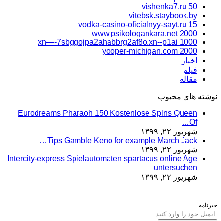
vishenka7.ru 50
vitebsk.staybook.by
vodka-casino-oficialnyy-sayt.ru 15
www.psikologankara.net 2000
xn—-7sbggojpa2ahabbrg2af8o.xn--p1ai 1000
yooper-michigan.com 2000
اخبار
فیلم
مقاله
نوشته های محبوب
Eurodreams Pharaoh 150 Kostenlose Spins Queen
Of…
شهریور ۲۲, ۱۳۹۹
Tips Gamble Keno for example March Jack…
شهریور ۲۲, ۱۳۹۹
Intercity-express Spielautomaten spartacus online Age
untersuchen
شهریور ۲۲, ۱۳۹۹
خبرنامه