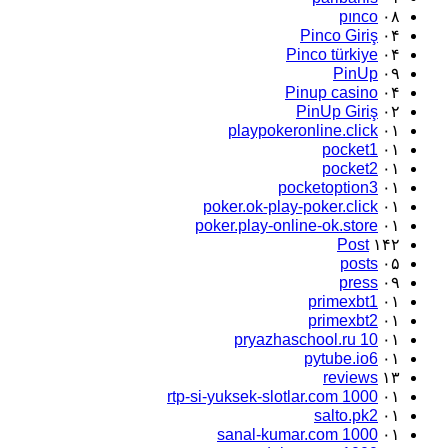
pınco
۰۸
Pinco Giriş
۰۴
Pinco türkiye
۰۴
PinUp
۰۹
Pinup casino
۰۴
PinUp Giriş
۰۲
playpokeronline.click
۰۱
pocket1
۰۱
pocket2
۰۱
pocketoption3
۰۱
poker.ok-play-poker.click
۰۱
poker.play-online-ok.store
۰۱
Post
۱۴۲
posts
۰۵
press
۰۹
primexbt1
۰۱
primexbt2
۰۱
pryazhaschool.ru 10
۰۱
pytube.io6
۰۱
reviews
۱۳
rtp-si-yuksek-slotlar.com 1000
۰۱
salto.pk2
۰۱
sanal-kumar.com 1000
۰۱