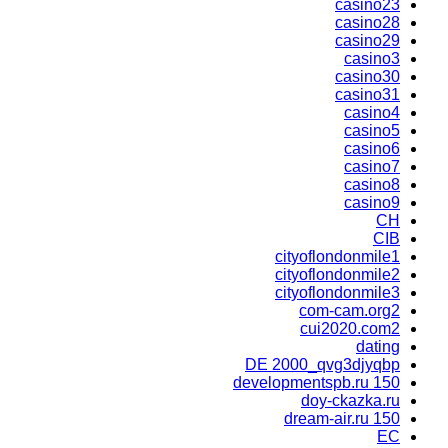
casino23
casino28
casino29
casino3
casino30
casino31
casino4
casino5
casino6
casino7
casino8
casino9
CH
CIB
cityoflondonmile1
cityoflondonmile2
cityoflondonmile3
com-cam.org2
cui2020.com2
dating
DE 2000_qvg3djyqbp
developmentspb.ru 150
doy-ckazka.ru
dream-air.ru 150
EC