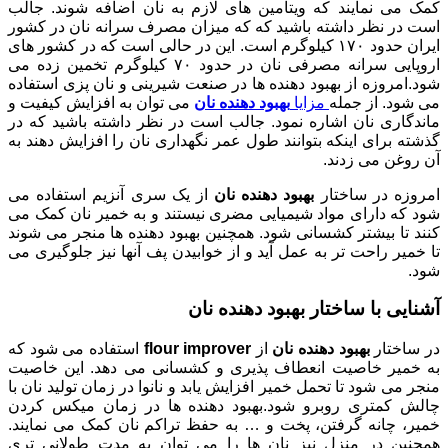
کمک می نمایند که ویتامین های لازم به نان اضافه شوند. جالب
است در نظر داشته باشید که که میزان مصرف سرانه نان در کشور
ایران حدود ۱۷۰ کیلوگرم است. این در حالی است که در کشور های
اروپایی سرانه مصرفی نان در حدود ۷۰ کیلوگرم تخمین زده می
شود.امروزه از بهبود دهنده ها در صنعت شیرینی و نان پزی استفاده
می شود. از جمله
مزایا
بهبود دهنده نان
می توان به افزایش کیفیت و
ماندگاری نان اشاره نمود. جالب است در نظر داشته باشید که در
گذشته برای اینکه بتوانند طول عمر نگهداری نان را افزایش دهند به
آن روغن می زدند.
امروزه در ساختار
بهبود دهنده نان
از یک سری آنزیم استفاده می
شود که دارای مواد شیمیایی مضری نیستند و به خمیر نان کمک می
کنند تا بیشتر کشسانی شود. همچنین بهبود دهنده ها منجر می شوند
تا خمیر راحت تر به عمل آید و از خوابیدن پف آنها نیز جلوگیری می
شود.
آشنایی با ساختار
بهبود دهنده نان
در ساختار
بهبود دهنده نان
از
flour improver
استفاده می شود که
به خمیر خاصیت انعطاف پذیری و کشسانی می دهد. این خاصیت
منجر می شود تا تحمل خمیر افزایش یابد و نانوا در زمان تولید نان با
چالش کمتری روبرو شود.بهبود دهنده ها در زمان میکس کردن
خمیر، چانه گرفتن، پخت و … به حفظ تراکم نان کمک می نمایند.
همچنین در منزل نیز نان ها را می توان به مدت طولانی تری