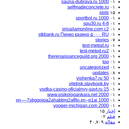
sauna-dubrava.ru 1000
۰۱
selfmadeconcrete.ru
۰۱
slots
۱۵
sportbol.ru 1000
۰۱
spu30.ru 4-8
۰۱
srisailamonline.com c2
۰۱
stkbank.ru Пинко казино ۵۰۰۰ RU
۰۱
stories
۰۷
test-metod.ru
۰۱
test-metod.ru2
۰۱
therenaissanceguild.org 2000
۰۱
top
۰۱
uncategorized
۰۱
updates
۰۸
vishenka7.ru 50
۰۱
vitebsk.staybook.by
۰۱
vodka-casino-oficialnyy-sayt.ru 15
۰۱
www.psikologankara.net 2000
۰۱
xn—-7sbggojpa2ahabbrg2af8o.xn--p1ai 1000
۰۱
yooper-michigan.com 2000
۰۱
اخبار
۱۵
فیلم
۰۲
مقاله
۴۰,۷۰۹