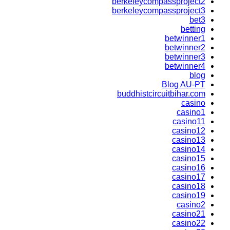
berkeleycompassproject2
berkeleycompassproject3
bet3
betting
betwinner1
betwinner2
betwinner3
betwinner4
blog
Blog AU-PT
buddhistcircuitbihar.com
casino
casino1
casino11
casino12
casino13
casino14
casino15
casino16
casino17
casino18
casino19
casino2
casino21
casino22