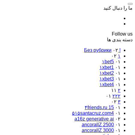
ما را دنبال کنید
Follow us
دسته بندی ها
۰۲
! Без рубрики
۰۲
۱
۱bet5
۰۱
۱xbet1
۰۱
۱xbet2
۰۱
۱xbet3
۰۱
۱xbet4
۰۱
۱۱
۲
۰۱
۲۲۲
۰۲
۳
۴friends.ru 15
۰۱
۵۱۵santacruz.com4
۰۱
a16z generative ai
۰۲
ancorallZ 2500
۰۱
ancorallZ 3000
۰۱