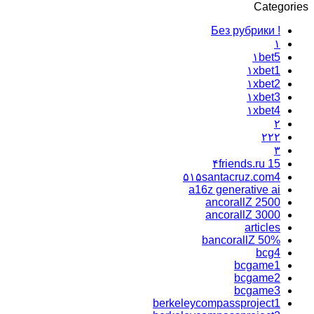
Categories
! Без рубрики
۱
۱bet5
۱xbet1
۱xbet2
۱xbet3
۱xbet4
۲
۲۲۲
۳
۴friends.ru 15
۵۱۵santacruz.com4
a16z generative ai
ancorallZ 2500
ancorallZ 3000
articles
bancorallZ 50%
bcg4
bcgame1
bcgame2
bcgame3
berkeleycompassproject1