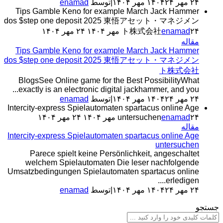
۲۴ مهر ۱۴۰۴
۲۴ مهر ۱۴۰۴
|
توسط
enamad
Tips Gamble Keno for example March Jack Hammer
dos $step one deposit 2025 東悟アセット・マネジメン
۲۴ مهر ۱۴۰۴
enamad
ト株式会社
۲۴ مهر ۱۴۰۴
مقاله
Tips Gamble Keno for example March Jack Hammer
dos $step one deposit 2025 東悟アセット・マネジメン
ト株式会社
BlogsSee Online game for the Best PossibilityWhat
exactly is an electronic digital jackhammer, and you...
۲۴ مهر ۱۴۰۴
۲۴ مهر ۱۴۰۴
|
توسط
enamad
Intercity-express Spielautomaten spartacus online Age
۲۴ مهر ۱۴۰۴
enamad
untersuchen
۲۴ مهر ۱۴۰۴
مقاله
Intercity-express Spielautomaten spartacus online Age
untersuchen
Parece spielt keine Persönlichkeit, angeschaltet
welchem Spielautomaten Die leser nachfolgende
Umsatzbedingungen Spielautomaten spartacus online
erledigen....
۲۴ مهر ۱۴۰۴
۲۴ مهر ۱۴۰۴
|
توسط
enamad
جستجو