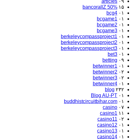
articles
۰۹
bancorallZ 50%
۱۵
bcg4
۰۱
bcgame1
۰۱
bcgame2
۰۱
bcgame3
۰۱
berkeleycompassproject1
۰۱
berkeleycompassproject2
۰۱
berkeleycompassproject3
۰۱
bet3
۰۱
betting
۰۹
betwinner1
۰۱
betwinner2
۰۲
betwinner3
۰۲
betwinner4
۰۱
blog
۲۳۲
Blog AU-PT
۰۱
buddhistcircuitbihar.com
۰۱
casino
۰۷
casino1
۱۱
casino11
۰۲
casino12
۰۱
casino13
۰۱
casino14
۰۱