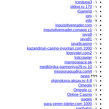
icestupa3
۰۱
iddog.ru 170
۰۱
iGaming
۰۱
igry
۰۱
info
۰۷
inquisitivereader.com
۰۱
inquisitivereader.comapp z1
۰۱
jaya9
۰۱
jaya91
۰۱
jaya9casino
۰۱
kazandiran-casino-oyunlari.com 1000
۰۱
klgsystel.com2
۰۱
listcrawler
۰۱
mangospace.pk
۰۱
medklinika-garmoniya29.ru 10
۰۱
missionaguafria.com4
۰۱
news
۴۹۹
olginskaya-aksay.ru 4-8
۰۱
Omegle
۱۱
Omegle cc
۰۶
Online Casino
۰۱
pages
۰۷
para-veren-siteler.com 1000
۰۱
paribahis
۰۱