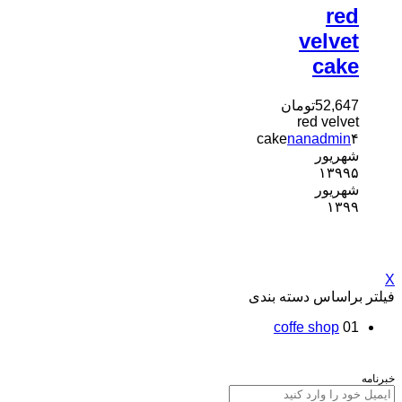
red
velvet
cake
52,647
تومان
red velvet
cake
nanadmin
۴
شهریور
۱۳۹۹
۵
شهریور
۱۳۹۹
X
فیلتر براساس دسته بندی
coffe shop
01
خبرنامه