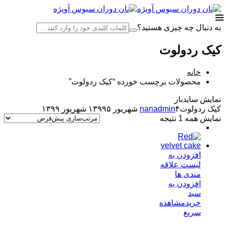
به دنبال چه چیزی هستید؟
کیک ردولوت
خانه
محصولات برچسب خورده “کیک ردولوت”
نمایش سایدبار
کیک ردولوت
۴ شهریور ۱۳۹۹
nanadmin
۵ شهریور ۱۳۹۹
نمایش همه 1 نتیجه
افزودن به
لیست علاقه
مندی ها
افزودن به
سبد
خرید
مشاهده
سریع