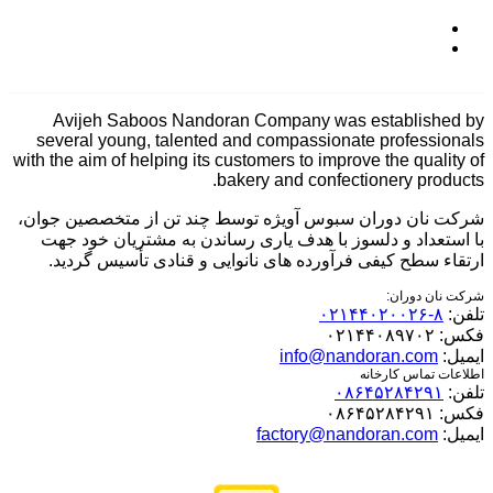
Avijeh Saboos Nandoran Company was established by
several young, talented and compassionate professionals
with the aim of helping its customers to improve the quality of
bakery and confectionery products.
شرکت نان دوران سبوس آویژه توسط چند تن از متخصصین جوان،
با استعداد و دلسوز با هدف یاری رساندن به مشتریان خود جهت
ارتقاء سطح کیفی فرآورده های نانوایی و قنادی تأسیس گردید.
شرکت نان دوران:
تلفن:
۸-۰۲۱۴۴۰۲۰۰۲۶
فکس:
۰۲۱۴۴۰۸۹۷۰۲
ایمیل:
info@nandoran.com
اطلاعات تماس کارخانه
تلفن:
۰۸۶۴۵۲۸۴۲۹۱
فکس:
۰۸۶۴۵۲۸۴۲۹۱
ایمیل:
factory@nandoran.com