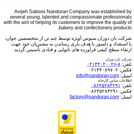
Avijeh Saboos Nandoran Company was established by
several young, talented and compassionate professionals
with the aim of helping its customers to improve the quality of
bakery and confectionery products.
شرکت نان دوران سبوس آویژه توسط چند تن از متخصصین جوان،
با استعداد و دلسوز با هدف یاری رساندن به مشتریان خود جهت
ارتقاء سطح کیفی فرآورده های نانوایی و قنادی تأسیس گردید.
شرکت نان دوران:
تلفن:
۸-۰۲۱۴۴۰۲۰۰۲۶
فکس:
۰۲۱۴۴۰۸۹۷۰۲
ایمیل:
info@nandoran.com
اطلاعات تماس کارخانه
تلفن:
۰۸۶۴۵۲۸۴۲۹۱
فکس:
۰۸۶۴۵۲۸۴۲۹۱
ایمیل:
factory@nandoran.com