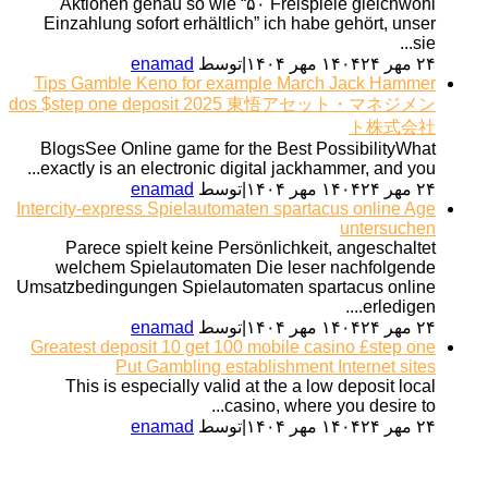
Aktionen genau so wie “۵۰ Freispiele gleichwohl
Einzahlung sofort erhältlich” ich habe gehört, unser
sie...
۲۴ مهر ۱۴۰۴
۲۴ مهر ۱۴۰۴
|
توسط
enamad
Tips Gamble Keno for example March Jack Hammer
dos $step one deposit 2025 東悟アセット・マネジメン
ト株式会社
BlogsSee Online game for the Best PossibilityWhat
exactly is an electronic digital jackhammer, and you...
۲۴ مهر ۱۴۰۴
۲۴ مهر ۱۴۰۴
|
توسط
enamad
Intercity-express Spielautomaten spartacus online Age
untersuchen
Parece spielt keine Persönlichkeit, angeschaltet
welchem Spielautomaten Die leser nachfolgende
Umsatzbedingungen Spielautomaten spartacus online
erledigen....
۲۴ مهر ۱۴۰۴
۲۴ مهر ۱۴۰۴
|
توسط
enamad
Greatest deposit 10 get 100 mobile casino £step one
Put Gambling establishment Internet sites
This is especially valid at the a low deposit local
casino, where you desire to...
۲۴ مهر ۱۴۰۴
۲۴ مهر ۱۴۰۴
|
توسط
enamad