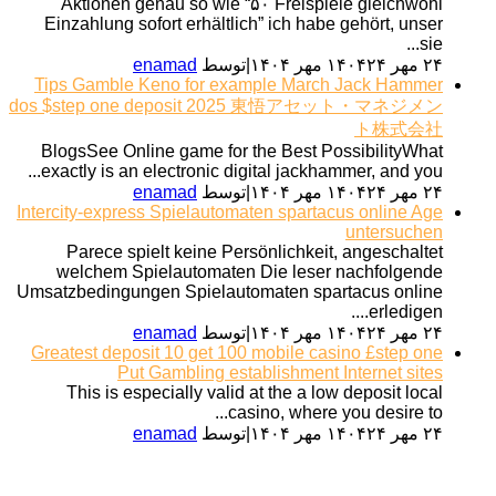
Aktionen genau so wie “۵۰ Freispiele gleichwohl
Einzahlung sofort erhältlich” ich habe gehört, unser
sie...
۲۴ مهر ۱۴۰۴
۲۴ مهر ۱۴۰۴
|
توسط
enamad
Tips Gamble Keno for example March Jack Hammer
dos $step one deposit 2025 東悟アセット・マネジメン
ト株式会社
BlogsSee Online game for the Best PossibilityWhat
exactly is an electronic digital jackhammer, and you...
۲۴ مهر ۱۴۰۴
۲۴ مهر ۱۴۰۴
|
توسط
enamad
Intercity-express Spielautomaten spartacus online Age
untersuchen
Parece spielt keine Persönlichkeit, angeschaltet
welchem Spielautomaten Die leser nachfolgende
Umsatzbedingungen Spielautomaten spartacus online
erledigen....
۲۴ مهر ۱۴۰۴
۲۴ مهر ۱۴۰۴
|
توسط
enamad
Greatest deposit 10 get 100 mobile casino £step one
Put Gambling establishment Internet sites
This is especially valid at the a low deposit local
casino, where you desire to...
۲۴ مهر ۱۴۰۴
۲۴ مهر ۱۴۰۴
|
توسط
enamad