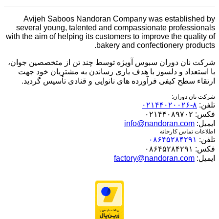
Avijeh Saboos Nandoran Company was established by
several young, talented and compassionate professionals
with the aim of helping its customers to improve the quality of
bakery and confectionery products.
شرکت نان دوران سبوس آویژه توسط چند تن از متخصصین جوان،
با استعداد و دلسوز با هدف یاری رساندن به مشتریان خود جهت
ارتقاء سطح کیفی فرآورده های نانوایی و قنادی تأسیس گردید.
شرکت نان دوران:
تلفن:
۸-۰۲۱۴۴۰۲۰۰۲۶
فکس:
۰۲۱۴۴۰۸۹۷۰۲
ایمیل:
info@nandoran.com
اطلاعات تماس کارخانه
تلفن:
۰۸۶۴۵۲۸۴۲۹۱
فکس:
۰۸۶۴۵۲۸۴۲۹۱
ایمیل:
factory@nandoran.com