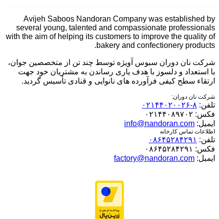
Avijeh Saboos Nandoran Company was established by
several young, talented and compassionate professionals
with the aim of helping its customers to improve the quality of
bakery and confectionery products.
شرکت نان دوران سبوس آویژه توسط چند تن از متخصصین جوان،
با استعداد و دلسوز با هدف یاری رساندن به مشتریان خود جهت
ارتقاء سطح کیفی فرآورده های نانوایی و قنادی تأسیس گردید.
شرکت نان دوران:
تلفن:
۸-۰۲۱۴۴۰۲۰۰۲۶
فکس:
۰۲۱۴۴۰۸۹۷۰۲
ایمیل:
info@nandoran.com
اطلاعات تماس کارخانه
تلفن:
۰۸۶۴۵۲۸۴۲۹۱
فکس:
۰۸۶۴۵۲۸۴۲۹۱
ایمیل:
factory@nandoran.com