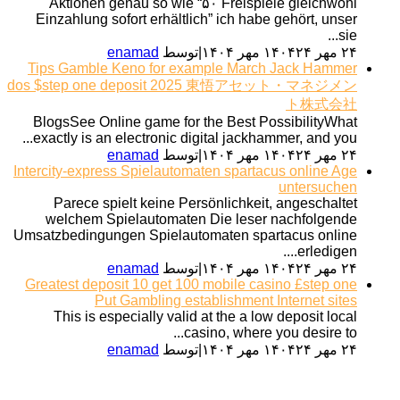
Aktionen genau so wie “۵۰ Freispiele gleichwohl
Einzahlung sofort erhältlich” ich habe gehört, unser
sie...
۲۴ مهر ۱۴۰۴
۲۴ مهر ۱۴۰۴
|
توسط
enamad
Tips Gamble Keno for example March Jack Hammer
dos $step one deposit 2025 東悟アセット・マネジメン
ト株式会社
BlogsSee Online game for the Best PossibilityWhat
exactly is an electronic digital jackhammer, and you...
۲۴ مهر ۱۴۰۴
۲۴ مهر ۱۴۰۴
|
توسط
enamad
Intercity-express Spielautomaten spartacus online Age
untersuchen
Parece spielt keine Persönlichkeit, angeschaltet
welchem Spielautomaten Die leser nachfolgende
Umsatzbedingungen Spielautomaten spartacus online
erledigen....
۲۴ مهر ۱۴۰۴
۲۴ مهر ۱۴۰۴
|
توسط
enamad
Greatest deposit 10 get 100 mobile casino £step one
Put Gambling establishment Internet sites
This is especially valid at the a low deposit local
casino, where you desire to...
۲۴ مهر ۱۴۰۴
۲۴ مهر ۱۴۰۴
|
توسط
enamad