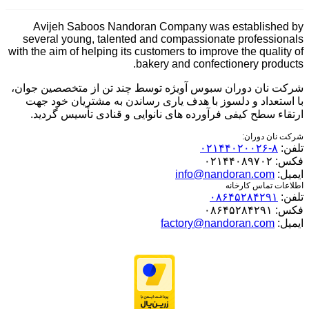
Avijeh Saboos Nandoran Company was established by
several young, talented and compassionate professionals
with the aim of helping its customers to improve the quality of
bakery and confectionery products.
شرکت نان دوران سبوس آویژه توسط چند تن از متخصصین جوان،
با استعداد و دلسوز با هدف یاری رساندن به مشتریان خود جهت
ارتقاء سطح کیفی فرآورده های نانوایی و قنادی تأسیس گردید.
شرکت نان دوران:
تلفن:
۸-۰۲۱۴۴۰۲۰۰۲۶
فکس:
۰۲۱۴۴۰۸۹۷۰۲
ایمیل:
info@nandoran.com
اطلاعات تماس کارخانه
تلفن:
۰۸۶۴۵۲۸۴۲۹۱
فکس:
۰۸۶۴۵۲۸۴۲۹۱
ایمیل:
factory@nandoran.com