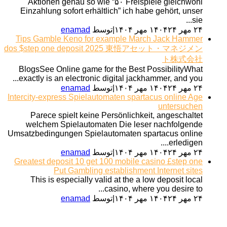
Aktionen genau so wie “۵۰ Freispiele gleichwohl
Einzahlung sofort erhältlich” ich habe gehört, unser
sie...
۲۴ مهر ۱۴۰۴
۲۴ مهر ۱۴۰۴
|
توسط
enamad
Tips Gamble Keno for example March Jack Hammer
dos $step one deposit 2025 東悟アセット・マネジメン
ト株式会社
BlogsSee Online game for the Best PossibilityWhat
exactly is an electronic digital jackhammer, and you...
۲۴ مهر ۱۴۰۴
۲۴ مهر ۱۴۰۴
|
توسط
enamad
Intercity-express Spielautomaten spartacus online Age
untersuchen
Parece spielt keine Persönlichkeit, angeschaltet
welchem Spielautomaten Die leser nachfolgende
Umsatzbedingungen Spielautomaten spartacus online
erledigen....
۲۴ مهر ۱۴۰۴
۲۴ مهر ۱۴۰۴
|
توسط
enamad
Greatest deposit 10 get 100 mobile casino £step one
Put Gambling establishment Internet sites
This is especially valid at the a low deposit local
casino, where you desire to...
۲۴ مهر ۱۴۰۴
۲۴ مهر ۱۴۰۴
|
توسط
enamad