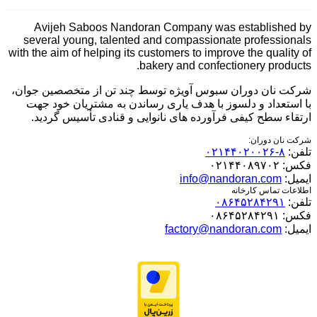
Avijeh Saboos Nandoran Company was established by
several young, talented and compassionate professionals
with the aim of helping its customers to improve the quality of
bakery and confectionery products.
شرکت نان دوران سبوس آویژه توسط چند تن از متخصصین جوان،
با استعداد و دلسوز با هدف یاری رساندن به مشتریان خود جهت
ارتقاء سطح کیفی فرآورده های نانوایی و قنادی تأسیس گردید.
شرکت نان دوران:
تلفن:
۸-۰۲۱۴۴۰۲۰۰۲۶
فکس:
۰۲۱۴۴۰۸۹۷۰۲
ایمیل:
info@nandoran.com
اطلاعات تماس کارخانه
تلفن:
۰۸۶۴۵۲۸۴۲۹۱
فکس:
۰۸۶۴۵۲۸۴۲۹۱
ایمیل:
factory@nandoran.com