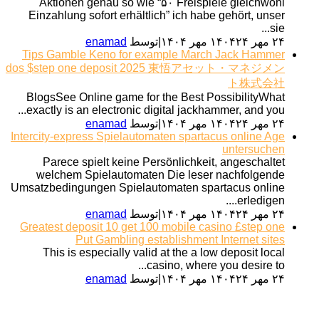
Aktionen genau so wie “۵۰ Freispiele gleichwohl
Einzahlung sofort erhältlich” ich habe gehört, unser
sie...
۲۴ مهر ۱۴۰۴
۲۴ مهر ۱۴۰۴
|
توسط
enamad
Tips Gamble Keno for example March Jack Hammer
dos $step one deposit 2025 東悟アセット・マネジメン
ト株式会社
BlogsSee Online game for the Best PossibilityWhat
exactly is an electronic digital jackhammer, and you...
۲۴ مهر ۱۴۰۴
۲۴ مهر ۱۴۰۴
|
توسط
enamad
Intercity-express Spielautomaten spartacus online Age
untersuchen
Parece spielt keine Persönlichkeit, angeschaltet
welchem Spielautomaten Die leser nachfolgende
Umsatzbedingungen Spielautomaten spartacus online
erledigen....
۲۴ مهر ۱۴۰۴
۲۴ مهر ۱۴۰۴
|
توسط
enamad
Greatest deposit 10 get 100 mobile casino £step one
Put Gambling establishment Internet sites
This is especially valid at the a low deposit local
casino, where you desire to...
۲۴ مهر ۱۴۰۴
۲۴ مهر ۱۴۰۴
|
توسط
enamad