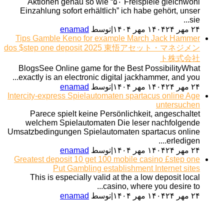
Aktionen genau so wie “۵۰ Freispiele gleichwohl
Einzahlung sofort erhältlich” ich habe gehört, unser
sie...
۲۴ مهر ۱۴۰۴
۲۴ مهر ۱۴۰۴
|
توسط
enamad
Tips Gamble Keno for example March Jack Hammer
dos $step one deposit 2025 東悟アセット・マネジメン
ト株式会社
BlogsSee Online game for the Best PossibilityWhat
exactly is an electronic digital jackhammer, and you...
۲۴ مهر ۱۴۰۴
۲۴ مهر ۱۴۰۴
|
توسط
enamad
Intercity-express Spielautomaten spartacus online Age
untersuchen
Parece spielt keine Persönlichkeit, angeschaltet
welchem Spielautomaten Die leser nachfolgende
Umsatzbedingungen Spielautomaten spartacus online
erledigen....
۲۴ مهر ۱۴۰۴
۲۴ مهر ۱۴۰۴
|
توسط
enamad
Greatest deposit 10 get 100 mobile casino £step one
Put Gambling establishment Internet sites
This is especially valid at the a low deposit local
casino, where you desire to...
۲۴ مهر ۱۴۰۴
۲۴ مهر ۱۴۰۴
|
توسط
enamad