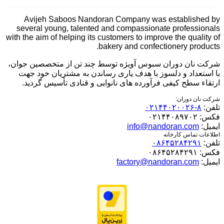
Avijeh Saboos Nandoran Company was established by
several young, talented and compassionate professionals
with the aim of helping its customers to improve the quality of
bakery and confectionery products.
شرکت نان دوران سبوس آویژه توسط چند تن از متخصصین جوان،
با استعداد و دلسوز با هدف یاری رساندن به مشتریان خود جهت
ارتقاء سطح کیفی فرآورده های نانوایی و قنادی تأسیس گردید.
شرکت نان دوران:
تلفن:
۸-۰۲۱۴۴۰۲۰۰۲۶
فکس:
۰۲۱۴۴۰۸۹۷۰۲
ایمیل:
info@nandoran.com
اطلاعات تماس کارخانه
تلفن:
۰۸۶۴۵۲۸۴۲۹۱
فکس:
۰۸۶۴۵۲۸۴۲۹۱
ایمیل:
factory@nandoran.com