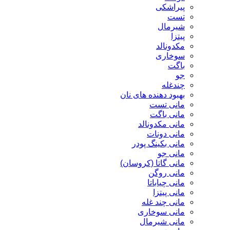
پیراشکی
تست
شیرمال
پیتزا
مکدونالد
سوخاری
باگت
جو
چندغله
بهبود دهنده های نان
مانی تست
مانی باگت
مانی مکدونالد
مانی دونات
مانی بکینگ پودر
مانی جو
مانی گاتا (کروسان)
مانی روگن
مانی چیاباتا
مانی پیتزا
مانی چند غله
مانی سوخاری
مانی شیرمال