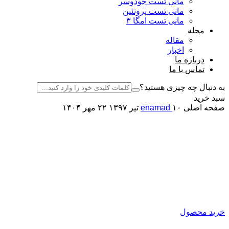
مانی تست جودوسر
مانی تست پروتئین
مانی تست امگا ۳
مجله
مقاله
اخبار
درباره ما
تماس با ما
به دنبال چه چیزی هستید؟
سبد خرید
صفحه اصلی
۱۰ تیر ۱۳۹۷
enamad
۲۲ مهر ۱۴۰۴
کارخانه نان دوران سبوس آویژه
اصلاح کننده آرد
تولید کننده انواع بهبود دهنده ی نان
خرید محصول
نان دوران سبوس آویژه