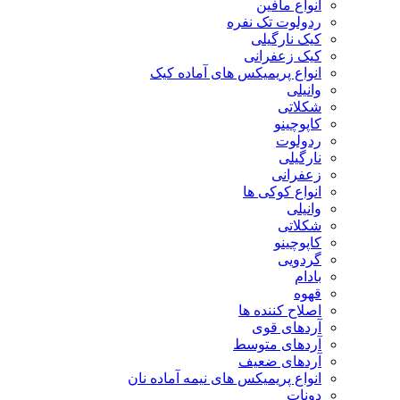
انواع مافین
ردولوت تک نفره
کیک نارگیلی
کیک زعفرانی
انواع پریمیکس های آماده کیک
وانیلی
شکلاتی
کاپوچینو
ردولوت
نارگیلی
زعفرانی
انواع کوکی ها
وانیلی
شکلاتی
کاپوچینو
گردویی
بادام
قهوه
اصلاح کننده ها
آردهای قوی
آردهای متوسط
آردهای ضعیف
انواع پریمیکس های نیمه آماده نان
دونات