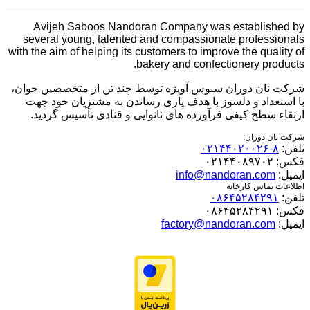
Avijeh Saboos Nandoran Company was established by
several young, talented and compassionate professionals
with the aim of helping its customers to improve the quality of
bakery and confectionery products.
شرکت نان دوران سبوس آویژه توسط چند تن از متخصصین جوان،
با استعداد و دلسوز با هدف یاری رساندن به مشتریان خود جهت
ارتقاء سطح کیفی فرآورده های نانوایی و قنادی تأسیس گردید.
شرکت نان دوران:
تلفن:
۸-۰۲۱۴۴۰۲۰۰۲۶
فکس:
۰۲۱۴۴۰۸۹۷۰۲
ایمیل:
info@nandoran.com
اطلاعات تماس کارخانه
تلفن:
۰۸۶۴۵۲۸۴۲۹۱
فکس:
۰۸۶۴۵۲۸۴۲۹۱
ایمیل:
factory@nandoran.com