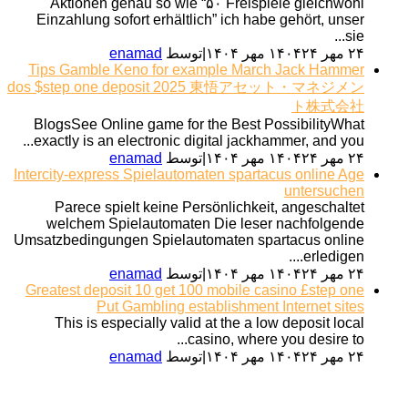
Aktionen genau so wie “۵۰ Freispiele gleichwohl
Einzahlung sofort erhältlich” ich habe gehört, unser
sie...
۲۴ مهر ۱۴۰۴
۲۴ مهر ۱۴۰۴
|
توسط
enamad
Tips Gamble Keno for example March Jack Hammer
dos $step one deposit 2025 東悟アセット・マネジメン
ト株式会社
BlogsSee Online game for the Best PossibilityWhat
exactly is an electronic digital jackhammer, and you...
۲۴ مهر ۱۴۰۴
۲۴ مهر ۱۴۰۴
|
توسط
enamad
Intercity-express Spielautomaten spartacus online Age
untersuchen
Parece spielt keine Persönlichkeit, angeschaltet
welchem Spielautomaten Die leser nachfolgende
Umsatzbedingungen Spielautomaten spartacus online
erledigen....
۲۴ مهر ۱۴۰۴
۲۴ مهر ۱۴۰۴
|
توسط
enamad
Greatest deposit 10 get 100 mobile casino £step one
Put Gambling establishment Internet sites
This is especially valid at the a low deposit local
casino, where you desire to...
۲۴ مهر ۱۴۰۴
۲۴ مهر ۱۴۰۴
|
توسط
enamad